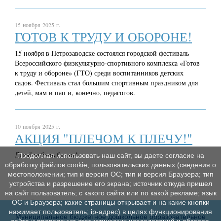
15 ноября 2025 г.
ГОТОВ К ТРУДУ И ОБОРОНЕ!
15 ноября в Петрозаводске состоялся городской фестиваль
Всероссийского физкультурно-спортивного комплекса «Готов
к труду и обороне» (ГТО) среди воспитанников детских
садов. Фестиваль стал большим спортивным праздником для
детей, мам и пап и, конечно, педагогов.
10 ноября 2025 г.
АКЦИЯ "ПЛЕЧОМ К ПЛЕЧУ!"
Давайте быть ближе!
Продолжая использовать наш сайт, вы даете согласие на
обработку файлов cookie, пользовательских данных (сведения о
местоположении; тип и версия ОС; тип и версия Браузера; тип
устройства и разрешение его экрана; источник откуда пришел
на сайт пользователь; с какого сайта или по какой рекламе; язык
ОС и Браузера; какие страницы открывает и на какие кнопки
нажимает пользователь; ip-адрес) в целях функционирования
Муниципальное бюджетное дошкольное образовательное