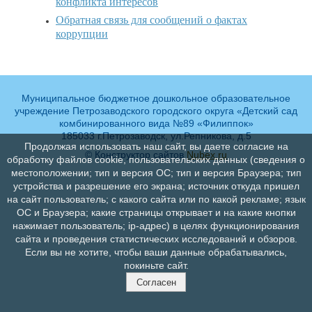
конфликта интересов
Обратная связь для сообщений о фактах
коррупции
Муниципальное бюджетное дошкольное образовательное
учреждение Петрозаводского городского округа «Детский сад
комбинированного вида №89 «Филиппок»
185033 г.Петрозаводск, ул.Репникова, д.5
Продолжая использовать наш сайт, вы даете согласие на
© Конструктор сайтов
Nubex.ru
обработку файлов cookie, пользовательских данных (сведения о
местоположении; тип и версия ОС; тип и версия Браузера; тип
устройства и разрешение его экрана; источник откуда пришел
на сайт пользователь; с какого сайта или по какой рекламе; язык
ОС и Браузера; какие страницы открывает и на какие кнопки
нажимает пользователь; ip-адрес) в целях функционирования
сайта и проведения статистических исследований и обзоров.
Если вы не хотите, чтобы ваши данные обрабатывались,
покиньте сайт.
Согласен