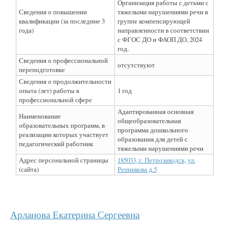
Организация работы с детьми с
Сведения о повышении
тяжелыми нарушениями речи в
квалификации (за последние 3
группе компенсирующей
года)
направленности в соответствии
с ФГОС ДО и ФАОП ДО, 2024
год.
Сведения о профессиональной
отсутствуют
переподготовке
Сведения о продолжительности
опыта (лет) работы в
1 год
профессиональной сфере
Адаптированная основная
Наименование
общеобразовательная
образовательных программ, в
программа дошкольного
реализации которых участвует
образования для детей с
педагогический работник
тяжелыми нарушениями речи
Адрес персональной страницы
185033, г. Петрозаводск, ул.
(сайта)
Репникова д.5
Арланова Екатерина Сергеевна