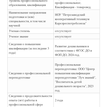
Уровень профессионального
профессиональное;
образования, квалификация
Квалификация - товаровед.
Наименование направления
НОУ "Петрозаводский
подготовки и (или)
кооперативный техникум
специальности, в том числе
Карелреспотребсоюза"
научной
Ученая степень
отсутствует
Ученое звание
отсутствует
Сведения о повышении
Развитие дошкольников в
квалификации (за последние 3
соответствии с ФГОС ДО и
года)
ФОП ДО, 2024 год.
Профессиональная
переподготовка: ООО "Центр
Сведения о профессиональной
повышения квалификации
переподготовке
переподготовки "Луч знаний",
"Воспитатель детей
дошкольного возраста", 2023
год.
Сведения о продолжительности
опыта (лет) работы в
2 года
профессиональной сфере