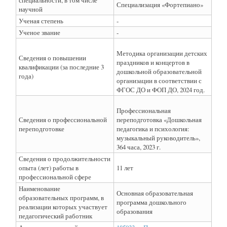
специальности, в том числе
Специализация «Фортепиано»
научной
Ученая степень
-
Ученое звание
-
Методика организации детских
Сведения о повышении
праздников и концертов в
квалификации (за последние 3
дошкольной образовательной
года)
организации в соответствии с
ФГОС ДО и ФОП ДО, 2024 год.
Профессиональная
Сведения о профессиональной
переподготовка «Дошкольная
переподготовке
педагогика и психология:
музыкальный руководитель»,
364 часа, 2023 г.
Сведения о продолжительности
опыта (лет) работы в
11 лет
профессиональной сфере
Наименование
Основная образовательная
образовательных программ, в
программа дошкольного
реализации которых участвует
образования
педагогический работник