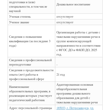
подготовки и (или)
Дошкольное воспитание
специальности, в том числе
научной
Ученая степень
отсутствует
Ученое звание
отсутствует
Организация работы с детьми с
Сведения о повышении
тяжелыми нарушениями речи в
квалификации (за последние 3
группе компенсирующей
года)
направленности в соответствии
с ФГОС ДО и ФАОП ДО, 2025
год.
Сведения о профессиональной
переподготовке
-
Сведения о продолжительности
опыта (лет) работы в
21 год
профессиональной сфере
Адаптированная основная
Наименование
общеобразовательная
образовательных программ, в
программа дошкольного
реализации которых участвует
образования для детей с
педагогический работник
тяжелыми нарушениями речи
Адрес персональной страницы
185033, г. Петрозаводск, ул.