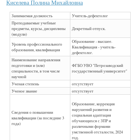
Киселева Полина Михайловна
Занимаемая должность
Учитель-дефектолог
Преподаваемые учебные
предметы, курсы, дисциплины
Декретный отпуск.
(модули)
Образование - высшее.
Уровень профессионального
Квалификация - учитель-
образования, квалификация
дефектолог.
Наименование направления
подготовки и (или)
ФГБО УВО "Петрозаводский
специальности, в том числе
государственный университет"
научной
Ученая степень
отсутствует
Ученое звание
отсутствует
Образование, коррекция
нарушений развития и
Сведения о повышении
социальная адаптация
квалификации (за последние 3
обучающихся с ЗПР и
года)
различными формами
умственной отсталости, 2024
год.