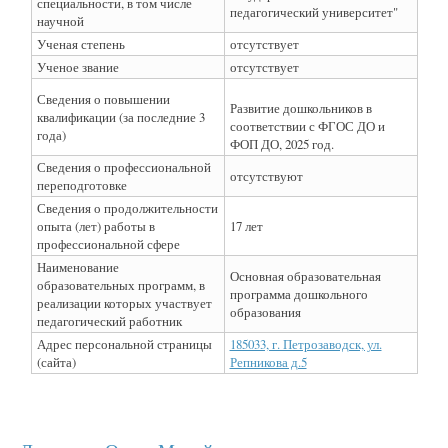
специальности, в том числе
педагогический университет"
научной
Ученая степень
отсутствует
Ученое звание
отсутствует
Сведения о повышении
Развитие дошкольников в
квалификации (за последние 3
соответствии с ФГОС ДО и
года)
ФОП ДО, 2025 год.
Сведения о профессиональной
отсутствуют
переподготовке
Сведения о продолжительности
опыта (лет) работы в
17 лет
профессиональной сфере
Наименование
Основная образовательная
образовательных программ, в
программа дошкольного
реализации которых участвует
образования
педагогический работник
Адрес персональной страницы
185033, г. Петрозаводск, ул.
(сайта)
Репникова д.5