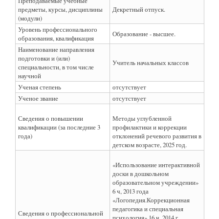
Преподаваемые учебные
предметы, курсы, дисциплины
Декретный отпуск.
(модули)
Уровень профессионального
Образование - высшее.
образования, квалификация
Наименование направления
подготовки и (или)
Учитель начальных классов
специальности, в том числе
научной
Ученая степень
отсутствует
Ученое звание
отсутствует
Сведения о повышении
Методы углубленной
квалификации (за последние 3
профилактики и коррекции
года)
отклонений речевого развития в
детском возрасте, 2025 год.
«Использование интерактивной
доски в дошкольном
образовательном учреждении»
6 ч, 2013 года
«Логопедия.Коррекционная
педагогика и специальная
Сведения о профессиональной
психология» 16 ч, 2014 г.