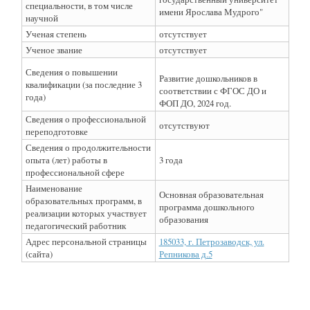
специальности, в том числе
имени Ярослава Мудрого"
научной
Ученая степень
отсутствует
Ученое звание
отсутствует
Сведения о повышении
Развитие дошкольников в
квалификации (за последние 3
соответствии с ФГОС ДО и
года)
ФОП ДО, 2024 год.
Сведения о профессиональной
отсутствуют
переподготовке
Сведения о продолжительности
опыта (лет) работы в
3 года
профессиональной сфере
Наименование
Основная образовательная
образовательных программ, в
программа дошкольного
реализации которых участвует
образования
педагогический работник
Адрес персональной страницы
185033, г. Петрозаводск, ул.
(сайта)
Репникова д.5