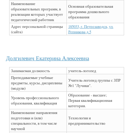
Наименование
Основная образовательная
образовательных программ, в
программа дошкольного
реализации которых участвует
образования
педагогический работник
Адрес персональной страницы
185033, г. Петрозаводск, ул.
(сайта)
Репникова д.5
Долгилевич Екатерина Алексеевна
Занимаемая должность
учитель-логопед
Преподаваемые учебные
Учитель-логопед группы с ЗПР
предметы, курсы, дисциплины
№1 "Лучики".
(модули)
Образование - высшее;
Уровень профессионального
Первая квалификационная
образования, квалификация
категория.
Наименование направления
подготовки и (или)
Технология и
специальности, в том числе
предпринимательство
научной