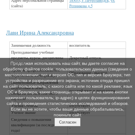
Адрес персональной страницы
185033, г. Петрозаводск, ул.
(сайта)
Репникова д.5
Лави Ирина Александровна
Занимаемая должность
воспитатель
Преподаваемые учебные
предметы, курсы, дисциплины
Декретный отпуск.
(модули)
Продолжая использовать наш сайт, вы даете согласие на
обработку файлов cookie, пользовательских данных (сведения о
Уровень профессионального
Образование - высшее.
местоположении; тип и версия ОС; тип и версия Браузера; тип
образования, квалификация
устройства и разрешение его экрана; источник откуда пришел
Наименование направления
на сайт пользователь; с какого сайта или по какой рекламе; язык
подготовки и (или)
русский язык и литература
ОС и Браузера; какие страницы открывает и на какие кнопки
специальности, в том числе
нажимает пользователь; ip-адрес) в целях функционирования
научной
сайта и проведения статистических исследований и обзоров.
Ученая степень
отсутствует
Если вы не хотите, чтобы ваши данные обрабатывались,
Ученое звание
отсутствует
покиньте сайт.
Сведения о повышении
Согласен
квалификации (за последние 3
-
года)