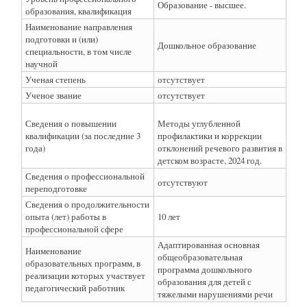
Образование - высшее.
образования, квалификация
Наименование направления
подготовки и (или)
Дошкольное образование
специальности, в том числе
научной
Ученая степень
отсутствует
Ученое звание
отсутствует
Сведения о повышении
Методы углубленной
квалификации (за последние 3
профилактики и коррекции
года)
отклонений речевого развития в
детском возрасте, 2024 год.
Сведения о профессиональной
отсутствуют
переподготовке
Сведения о продолжительности
опыта (лет) работы в
10 лет
профессиональной сфере
Адаптированная основная
Наименование
общеобразовательная
образовательных программ, в
программа дошкольного
реализации которых участвует
образования для детей с
педагогический работник
тяжелыми нарушениями речи