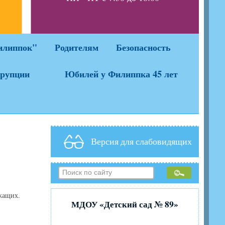
да
илиппок"
Родителям
Безопасность
ррупции
Юбилей у Филиппка 45 лет
Версия для слабовидящих
ужащих.
МДОУ «Детский сад № 89»