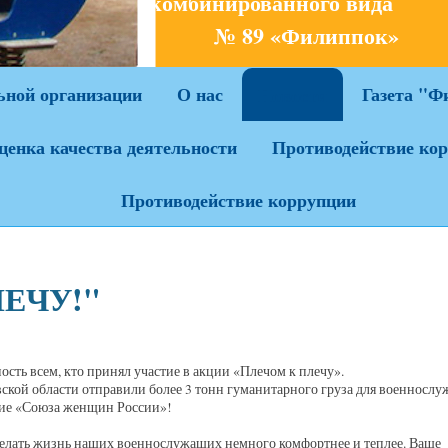
комбинированного ви
№ 89 «Филиппок»
ьной организации
О нас
Газета "Ф
Новости
ценка качества деятельности
Противодействие ко
Противодействие коррупции
ЕЧУ!"
ть всем, кто принял участие в акции «Плечом к плечу».
вской области отправили более 3 тонн гуманитарного груза для военносл
ние «Союза женщин России»!
елать жизнь наших военнослужащих немного комфортнее и теплее. Ваше