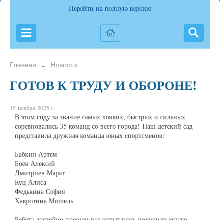
Перейти на полную версию
Главная
Новости
→
ГОТОВ К ТРУДУ И ОБОРОНЕ!
15 ноября 2025 г.
В этом году за звание самых ловких, быстрых и сильных
соревновались 35 команд со всего города! Наш детский сад
представила дружная команда юных спортсменов:
️Бабкин Артем
️Боев Алексей
️Дмитриев Марат
️Куц Алиса
️Федькина София
️Хавротина Мишель
Ребята достойно прошли все испытания, получили много