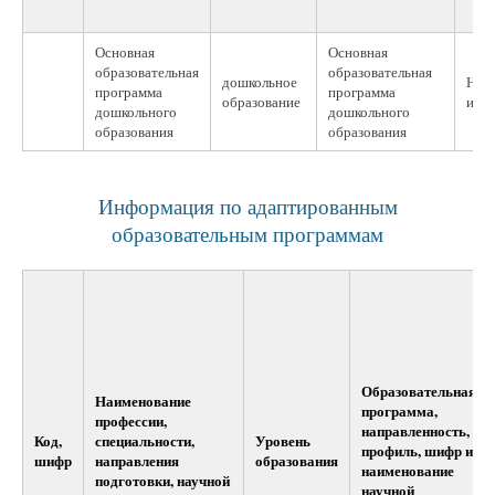
Основная
Основная
образовательная
образовательная
дошкольное
Не
программа
программа
образование
испо
дошкольного
дошкольного
образования
образования
Информация по адаптированным
образовательным программам
Образовательная
Наименование
программа,
профессии,
направленность,
Код,
специальности,
Уровень
профиль, шифр и
шифр
направления
образования
наименование
подготовки, научной
научной