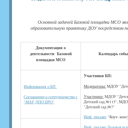
Основной задачей Базовой площадки МСО явл
образовательную правктику ДОУ посредством пе
Документация о
деятельности Базовой
Календарь соб
площадки МСО
Участники БП:
Модераторы:
МДОУ "Детс
Информация о БП
Участники:
МДОУ "Детск
Соглашение о сотрудничестве с
Детский сад №115", МДО
"МАУ ДПО ЦРО"
"Детский сад №7"
Инф. письмо
"Коуч -конс
Инф. письмо Деловая иг