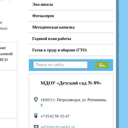
Эко-школа
Фотоалерея
в
Методическая копилка
ьных
Годовой план работы
кие
Готов к труду и обороне (ГТО)
азовой
 МСО
МДОУ «Детский сад № 89»
185033 г. Петрозаводск, ул. Репникова,
5
+7 8142 56-32-47
sad.89ptz@yandex.ru