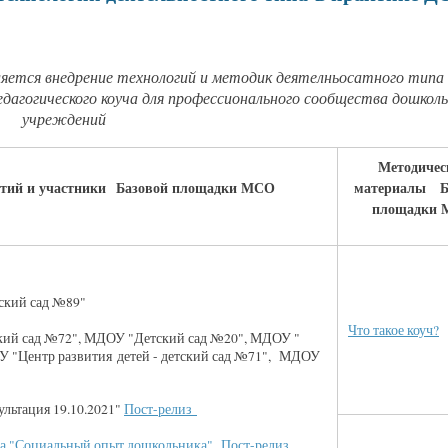
яется внедрение технологий и методик деятелньосатного типа 
дагогического коуча для профессионального сообщества дошкол
учреждений
Методичес
ытий и участники Базовой площадки МСО
материалы Б
площадки
кий сад №89"
Что такое коуч?
ий сад №72", МДОУ "Детский сад №20", МДОУ "
У "Центр развития детей - детский сад №71", МДОУ
ультация 19.10.2021"
Пост-релиз
ра "Социальный опыт дошкольника"
.
Пост-релиз.