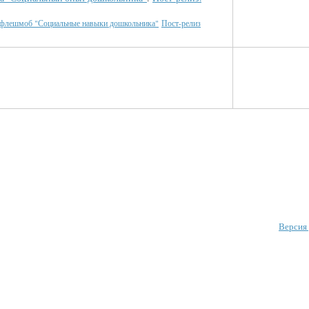
 флешмоб "Социальные навыки дошкольника"
Пост-релиз
Версия 