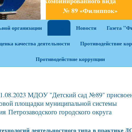
комбинированного ви
№ 89 «Филиппок»
ьной организации
Новости
Газета "Ф
О нас
ценка качества деятельности
Противодействие ко
Противодействие коррупции
 31.08.2023 МДОУ "Детский сад №89" присвое
зовой площадки муниципальной системы
ия Петрозаводского городского округа
технологий деятельностного типа
в практике Д