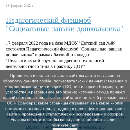
18 февраля 2022 г.
Педагогический флешмоб
"Социальные навыки дошкольника"
17 февраля 2022 года на базе МДОУ "Детский сад №89"
состоялся Педагогический флешмоб "Социальные навыки
дошкольника" в рамках базовой площадки
"Педагогический коуч по внедрению технологий
деятельностного типа в практику ДОУ"
Продолжая использовать наш сайт, вы даете согласие на
обработку файлов cookie, пользовательских данных (сведения о
местоположении; тип и версия ОС; тип и версия Браузера; тип
устройства и разрешение его экрана; источник откуда пришел
17
18
19
20
21
22
на сайт пользователь; с какого сайта или по какой рекламе; язык
ОС и Браузера; какие страницы открывает и на какие кнопки
нажимает пользователь; ip-адрес) в целях функционирования
Муниципальное бюджетное дошкольное образовательное
сайта и проведения статистических исследований и обзоров.
учреждение Петрозаводского городского округа «Детский сад
Если вы не хотите, чтобы ваши данные обрабатывались,
комбинированного вида №89 «Филиппок»
покиньте сайт.
185033 г.Петрозаводск, ул.Репникова, д.5