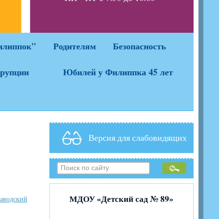
да
илиппок"
Родителям
Безопасность
ррупции
Юбилей у Филиппка 45 лет
Версия для слабовидящих
МДОУ «Детский сад № 89»
аводский