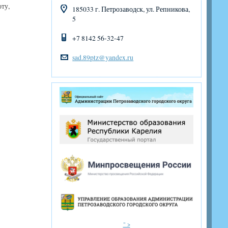
ту,
185033 г. Петрозаводск, ул. Репникова,
5
+7 8142 56-32-47
sad.89ptz@yandex.ru
" >