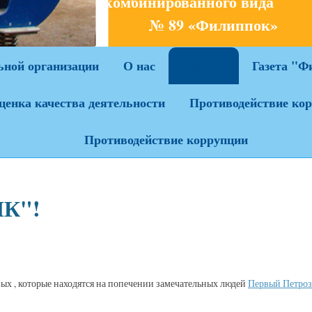
комбинированного ви
№ 89 «Филиппок»
ьной организации
О нас
Газета "Ф
Новости
ценка качества деятельности
Противодействие ко
Противодействие коррупции
К"!
ых , которые находятся на попечении замечательных людей
Первый Петроз